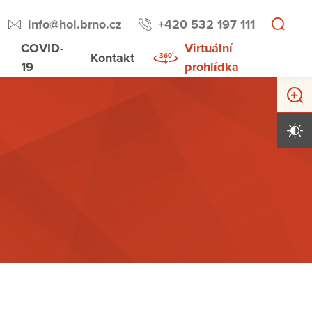
info@hol.brno.cz
+420 532 197 111
COVID-
Virtuální
Kontakt
19
prohlídka
Zvětši
Vysoký 