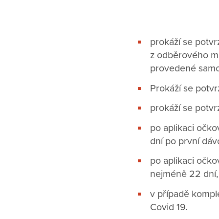
prokáží se potvr
z odběrového mí
provedené samo
Prokáží se potvr
prokáží se potv
po aplikaci očk
dní po první dáv
po aplikaci očk
nejméně 22 dní,
v případě kompl
Covid 19.