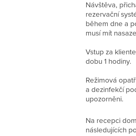
Návštěva, přich
rezervační syst
během dne a po
musí mít nasaz
Vstup za klient
dobu 1 hodiny.
Režimová opatř
a dezinfekčí po
upozorněni.
Na recepci dom
následujících p