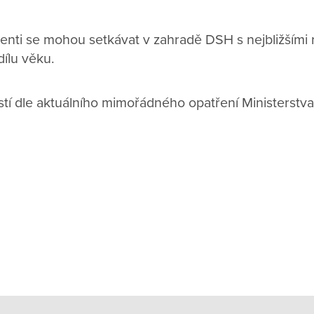
ienti se mohou setkávat v zahradě DSH s nejbližšími
dílu věku.
tí dle aktuálního mimořádného opatření Ministerstva