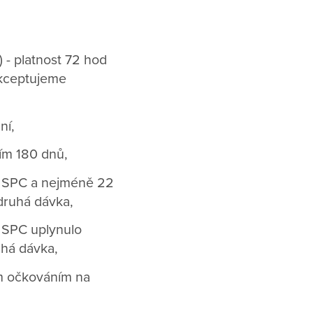
 - platnost 72 hod
akceptujeme
ní,
ím 180 dnů,
e SPC a nejméně 22
 druhá dávka,
 SPC uplynulo
uhá dávka,
ým očkováním na