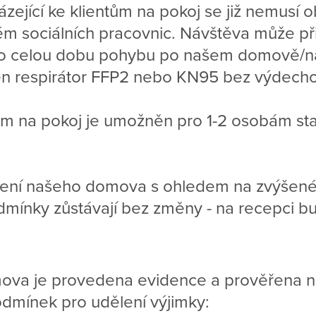
ázející ke klientům na pokoj se již nemusí 
ém sociálních pracovnic. Návštěva může přij
 celou dobu pohybu po našem domově/na 
en respirátor FFP2 nebo KN95 bez výdecho
em na pokoj je umožněn pro 1-2 osobám star
ení našeho domova s ohledem na zvýšené
dmínky zůstávají bez změny - na recepci b
ova je provedena evidence a prověřena n
odmínek pro udělení výjimky: