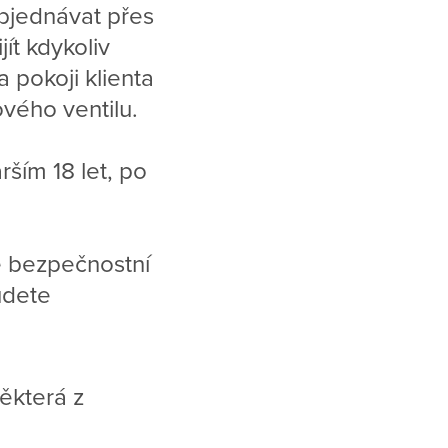
objednávat přes
ít kdykoliv
pokoji klienta
vého ventilu.
ším 18 let, po
 bezpečnostní
udete
ěkterá z