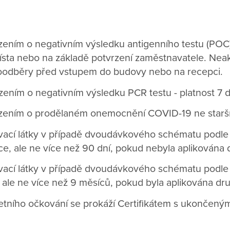
zením o negativním výsledku antigenního testu (POC)
sta nebo na základě potvrzení zaměstnavatele. Ne
odběry před vstupem do budovy nebo na recepci.
zením o negativním výsledku PCR testu - platnost 7 d
rzením o prodělaném onemocnění COVID-19 ne starš
ovací látky v případě dvoudávkového schématu podl
ce, ale ne více než 90 dní, pokud nebyla aplikována
ovací látky v případě dvoudávkového schématu podle
 ale ne více než 9 měsíců, pokud byla aplikována dr
etního očkování se prokáží Certifikátem s ukončen