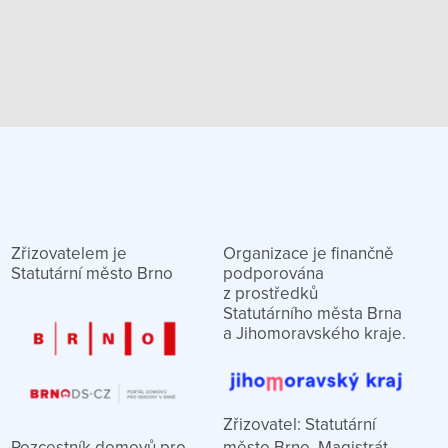
Zřizovatelem je
Organizace je finančně
Statutární město Brno
podporována
z prostředků
Statutárního města Brna
a Jihomoravského kraje.
Zřizovatel: Statutární
město Brno, Magistrát
Rozcestník domovů pro