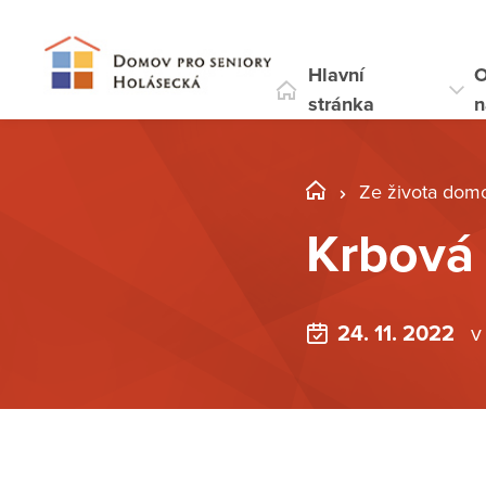
Hlavní
stránka
n
Ze života dom
Krbová
24. 11. 2022
v