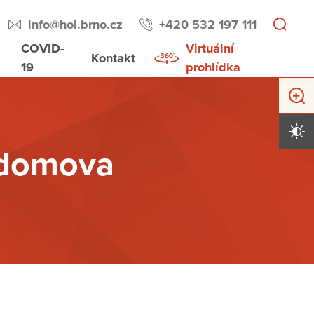
info@hol.brno.cz
+420 532 197 111
COVID-
Virtuální
Kontakt
19
prohlídka
Zvětši
Vysoký 
 domova