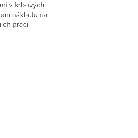
ení v krbových
žení nákladů na
ch prací -