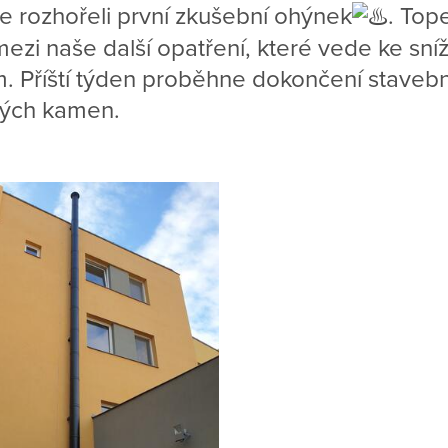
me rozhořeli první zkušební ohýnek
. Top
ezi naše další opatření, které vede ke sní
. Příští týden proběhne dokončení stavební
vých kamen.