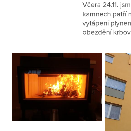
Včera 24.11. js
kamnech patří m
vytápení plynem
obezdění krbo